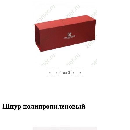
«
‹
›
»
1
из
3
Шнур полипропиленовый