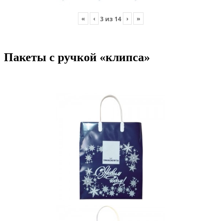
«
‹
›
»
3
из
14
Пакеты с ручкой «клипса»