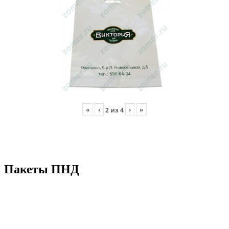
«
‹
›
»
2
из
4
Пакеты ПНД