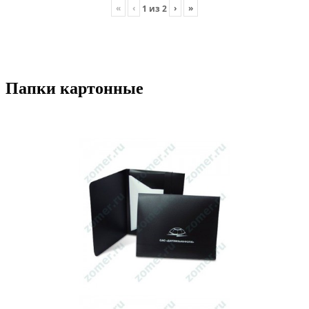
«
‹
›
»
1
из
2
Папки картонные