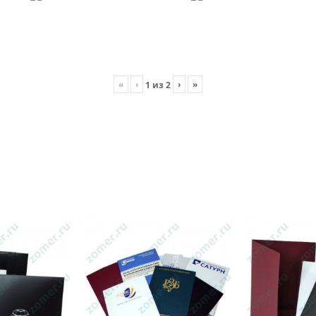
«
‹
›
»
1
из
2