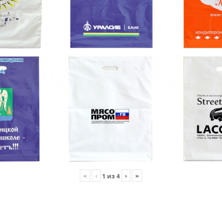
«
‹
›
»
1
из
4