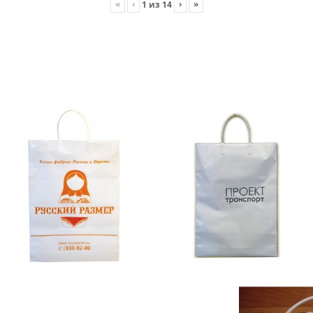
«
‹
›
»
1
из
14