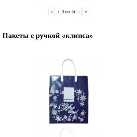
«
‹
›
»
3
из
14
Пакеты с ручкой «клипса»