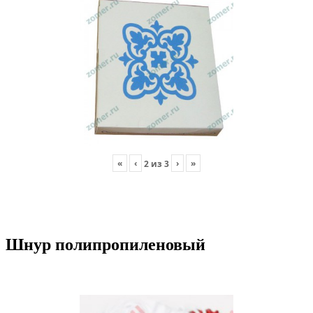
«
‹
›
»
2
из
3
Шнур полипропиленовый