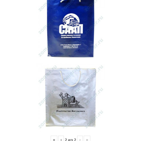
«
‹
›
»
2
из
2