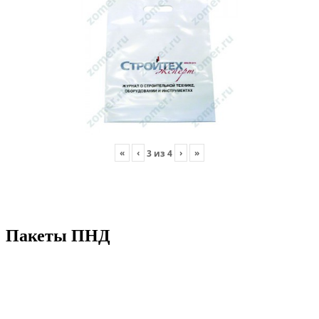
«
‹
›
»
3
из
4
Пакеты ПНД